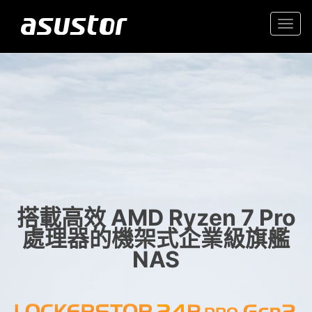
Togg
navi
“2025年最佳科技產品與
入門首選高性價 2.5GbE NAS
服務“
家庭與辦公室的可靠儲存
- PCMag.com
搭載高效 AMD Ryzen 7 Pro
處理器的機架式企業級旗艦
NAS