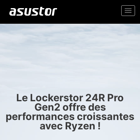
Togg
navi
“Meilleure technologie
NAS 2.5GbE haute valeur
de l'année : les
rédacteurs de PCMag
Stockage fiable pour la
sélectionnent les
maison et le bureau
meilleurs produits de
Le Lockerstor 24R Pro
Gen2 offre des
2025“
performances croissantes
avec Ryzen !
- PCMag.com