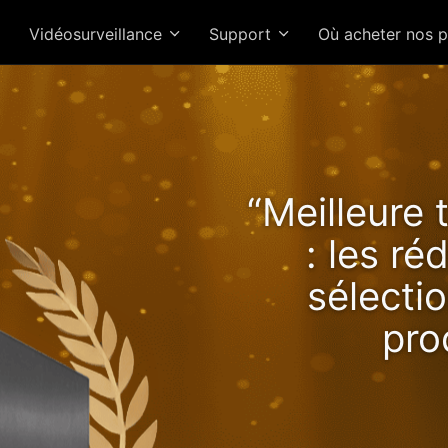
Vidéosurveillance
Support
Où acheter nos 
Lockerstor 24R Pro Gen2 o
“Meilleure 
s performances croissan
: les r
avec Ryzen !
sélectio
pro
NAS 2.5GbE 