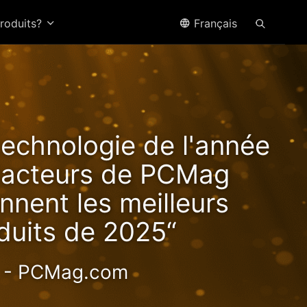
produits?
Français
ffre
technologie de l'année
tes
édacteurs de PCMag
nnent les meilleurs
duits de 2025“
haute valeur
- PCMag.com