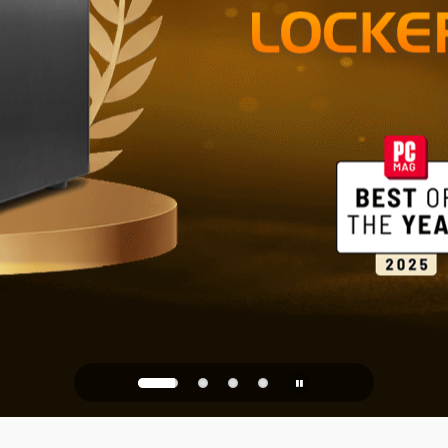
Stockage fia
bureau
PQC Ready
contre les attaques quanti