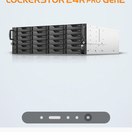
PQC Ready
Defenderse de los ataques cuánticos
del futuro