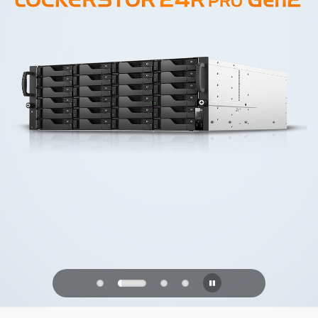
PQC Ready
Defenderse de los ataques cuánticos
del futuro