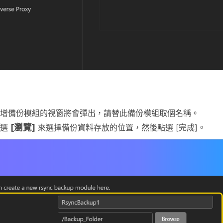
增備份模組的視窗將會彈出，請替此備份模組取個名稱。
[瀏覽]
點選
來選擇備份資料存放的位置，然後點選 [完成]。