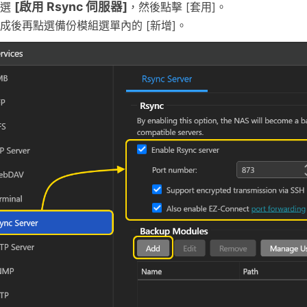
[啟用 Rsync 伺服器]
勾選
，然後點擊 [套用]。
成後再點選備份模組選單內的 [新增]。