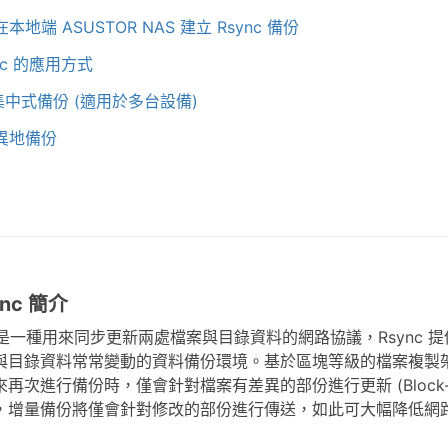
 在本地端 ASUSTOR NAS 建立 Rsync 備份
ync 的應用方式
1 集中式備份 (適用於多台設備)
 異地備份
sync 簡介
c 是一種用來同步更新兩處檔案與目錄資料的網路協議，Rsync 提供了
與目錄資料常常變動的資料備份環境。基於區塊等級的檔案複製架構
再次進行備份時，僅會針對檔案有差異的部份進行更新 (Block-l
，增量備份將僅會針對修改的部份進行傳送，如此可大幅降低網