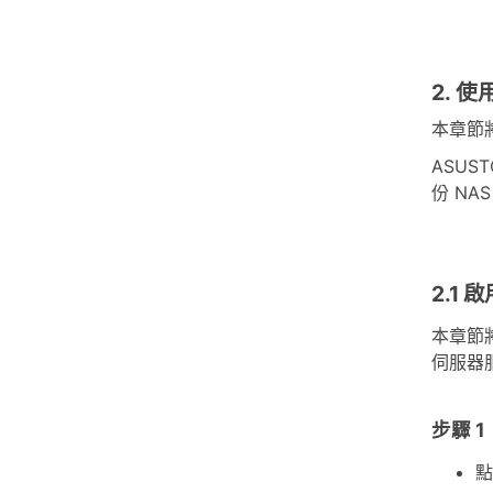
2. 使
本章節將
ASUS
份 NA
2.1 
本章節將
伺服器
步驟 1