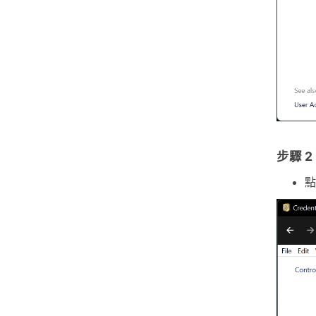
步驟 2
點