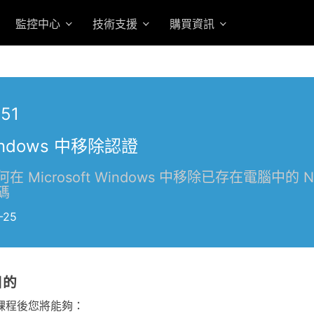
監控中心
技術支援
購買資訊
151
indows 中移除認證
在 Microsoft Windows 中移除已存在電腦中的 N
碼
-25
目的
課程後您將能夠：