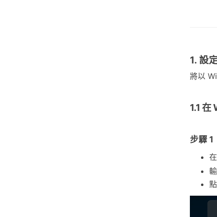
1. 設
將以 W
1.1 
步驟 1
在
點