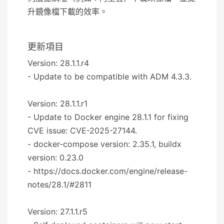
升鏡像檔下載的效率。
更新項目
Version: 28.1.1.r4
- Update to be compatible with ADM 4.3.3.
Version: 28.1.1.r1
- Update to Docker engine 28.1.1 for fixing
CVE issue: CVE-2025-27144.
- docker-compose version: 2.35.1, buildx
version: 0.23.0
- https://docs.docker.com/engine/release-
notes/28.1/#2811
Version: 27.1.1.r5