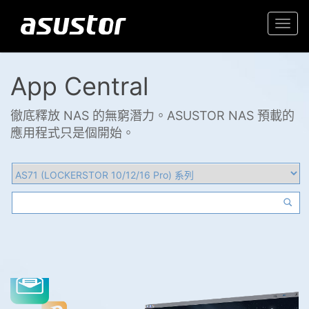
Togg
navi
App Central
徹底釋放 NAS 的無窮潛力。ASUSTOR NAS 預載的
應用程式只是個開始。