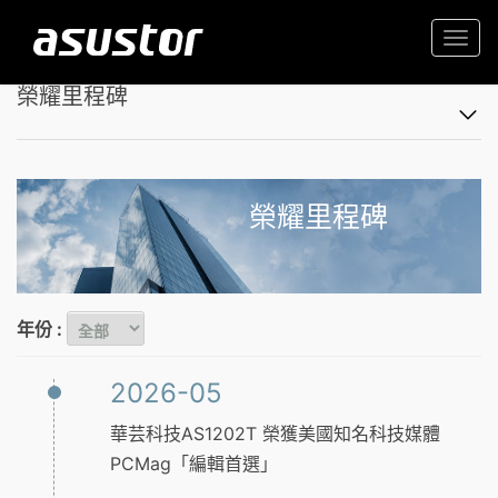
Togg
navi
榮耀里程碑
榮耀里程碑
年份 :
2026-05
華芸科技AS1202T 榮獲美國知名科技媒體
PCMag「編輯首選」