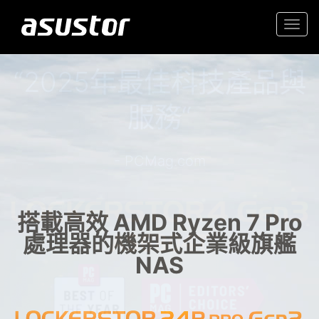
Togg
navi
“2025年最佳科技產品與
入門首選高性價 2.5GbE NAS
服務“
家庭與辦公室的可靠儲存
- PCMag.com
搭載高效 AMD Ryzen 7 Pro
處理器的機架式企業級旗艦
NAS