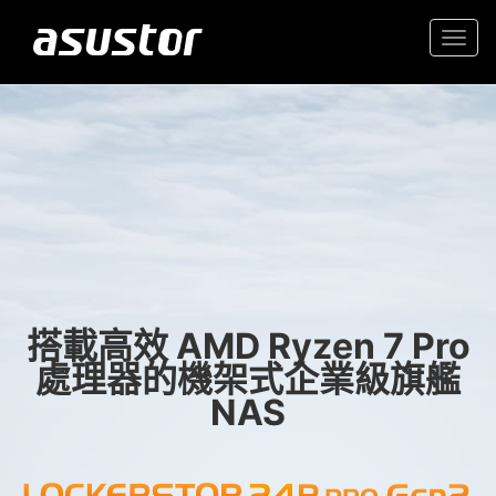
Togg
navi
“2025年最佳科技產品與
入門首選高性價 2.5GbE NAS
服務“
家庭與辦公室的可靠儲存
- PCMag.com
搭載高效 AMD Ryzen 7 Pro
處理器的機架式企業級旗艦
NAS