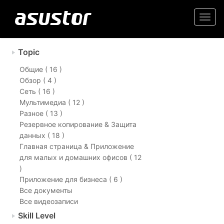
Togg
navi
Topic
Общие ( 16 )
Обзор ( 4 )
Сеть ( 16 )
Мультимедиа ( 12 )
Разное ( 13 )
Резервное копирование & Защита
данных ( 18 )
Главная страница & Приложение
для малых и домашних офисов ( 12
)
Приложение для бизнеса ( 6 )
Все документы
Все видеозаписи
Skill Level