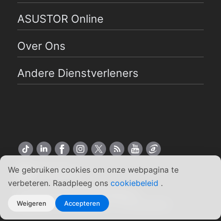
ASUSTOR Online
Over Ons
Andere Dienstverleners
We gebruiken cookies om onze webpagina te
Nederlands
verbeteren. Raadpleeg ons
cookiebeleid
.
Copyright ©2026 ASUSTOR Inc.
Weigeren
Accepteren
Algemene Voorwaarden
|
Privacybeleid