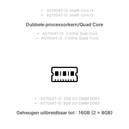
AS7004T-i3: Intel® Core i3
AS7004T-i5: Intel® Core i5
Dubbele processorkern/Quad Core
AS7004T-i3: 3.5GHz Dual-Core
AS7004T-i5: 3.0GHz Quad-Core
AS7004T-i3: 2GB SO-DIMM DDR3
AS7004T-i5: 8GB SO-DIMM DDR3
Geheugen uitbreidbaar tot : 16GB (2 x 8GB)