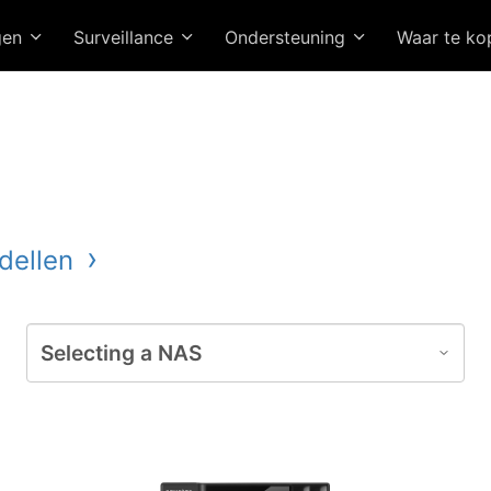
gen
Surveillance
Ondersteuning
Waar te k
dellen