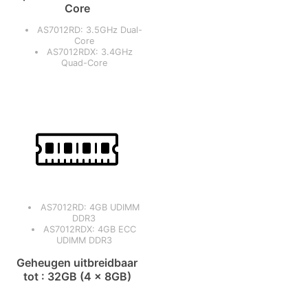
Core
AS7012RD: 3.5GHz Dual-
Core
AS7012RDX: 3.4GHz
Quad-Core
AS7012RD: 4GB UDIMM
DDR3
AS7012RDX: 4GB ECC
UDIMM DDR3
Geheugen uitbreidbaar
tot : 32GB (4 x 8GB)