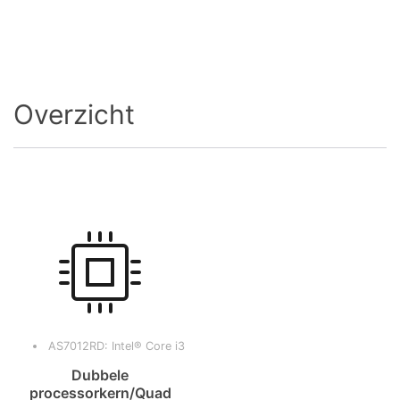
Overzicht
AS7012RD: Intel® Core i3
Dubbele
processorkern/Quad