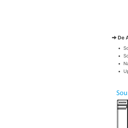
De A
Sc
Sc
Na
Up