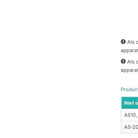
Als d
appara
Als d
appara
Produc
Niet 
AS10,
AS-20