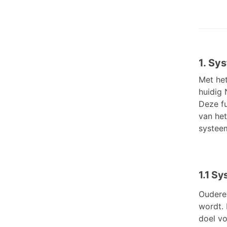
1. Sy
Met he
huidig 
Deze fu
van het
systeem
1.1 S
Oudere
wordt. 
doel vo