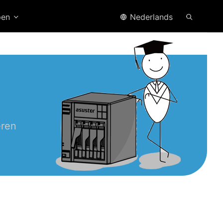
pen
Nederlands
eren