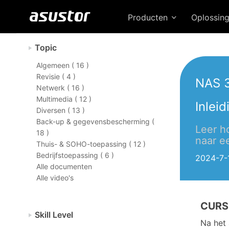
Producten
Oplossin
Topic
Algemeen ( 16 )
Revisie ( 4 )
NAS 
Netwerk ( 16 )
Multimedia ( 12 )
Inlei
Diversen ( 13 )
Back-up & gegevensbescherming (
Leer h
18 )
naar 
Thuis- & SOHO-toepassing ( 12 )
Bedrijfstoepassing ( 6 )
2024-7-
Alle documenten
Alle video's
CURS
Skill Level
Na het