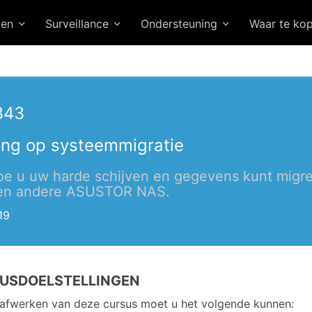
gen
Surveillance
Ondersteuning
Waar te ko
343
ding op systeemmigratie
oe u uw harde schijven en gegevens kunt migr
een andere ASUSTOR NAS.
19
USDOELSTELLINGEN
 afwerken van deze cursus moet u het volgende kunnen: