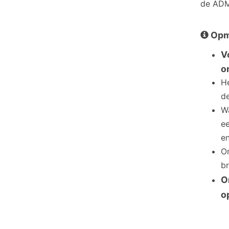
de ADM
Opm
V
o
He
de
Wa
ee
en
O
b
O
o