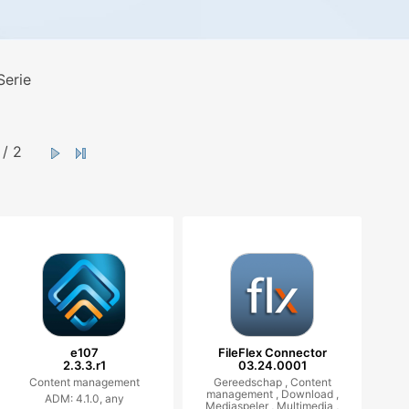
Serie
/ 2
e107
FileFlex Connector
2.3.3.r1
03.24.0001
Content management
Gereedschap ,
Content
management ,
Download ,
ADM: 4.1.0, any
Mediaspeler ,
Multimedia ,