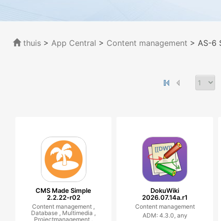
thuis
>
App Central
>
Content management
> AS-6 
CMS Made Simple
DokuWiki
2.2.22-r02
2026.07.14a.r1
Content management ,
Content management
Database ,
Multimedia ,
ADM: 4.3.0, any
Projectmanagement ,