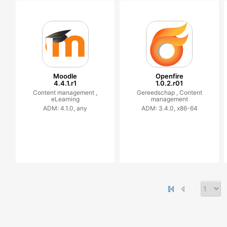
Moodle
Openfire
4.4.1.r1
1.0.2.r01
Content management ,
Gereedschap ,
Content
eLearning
management
ADM: 4.1.0, any
ADM: 3.4.0, x86-64