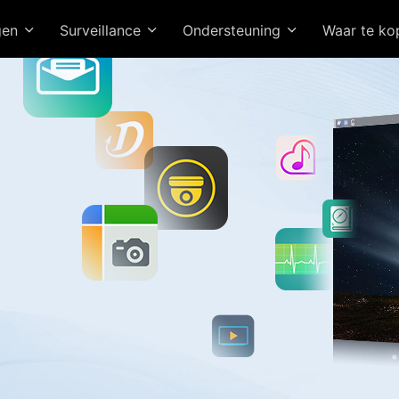
gen
Surveillance
Ondersteuning
Waar te k