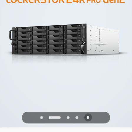
PQC Ready
Verdedigen tegen kwantumaanvallen
van de toekomst