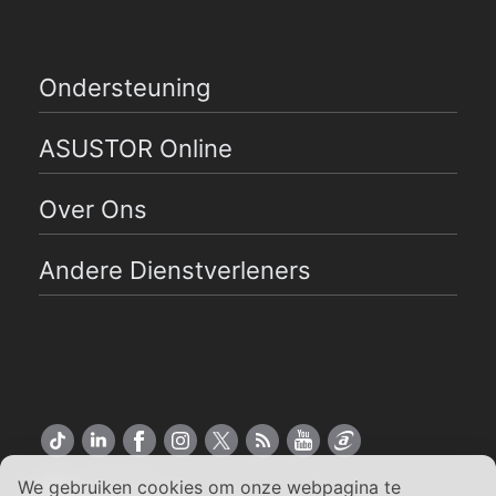
Ondersteuning
ASUSTOR Online
Over Ons
Andere Dienstverleners
We gebruiken cookies om onze webpagina te
Nederlands