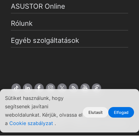
ASUSTOR Online
Rólunk
Egyéb szolgáltatások
Sütiket használunk, hogy
Magyar
segítsenek javítani
Elutasít
Elfogad
weboldalunkat. Kérjük, olvassa el
Copyright ©2026 ASUSTOR Inc.
Felhasználási feltételek
|
Adatvédelmi irányelvek
a
Cookie szabályzat
.