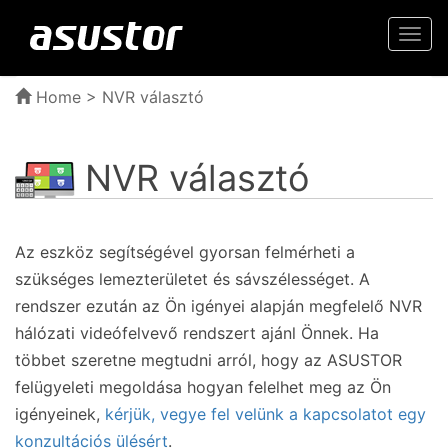
Togg
navi
Home
> NVR választó
NVR választó
Az eszköz segítségével gyorsan felmérheti a
szükséges lemezterületet és sávszélességet. A
rendszer ezután az Ön igényei alapján megfelelő NVR
hálózati videófelvevő rendszert ajánl Önnek. Ha
többet szeretne megtudni arról, hogy az ASUSTOR
felügyeleti megoldása hogyan felelhet meg az Ön
igényeinek,
kérjük, vegye fel velünk a kapcsolatot egy
konzultációs ülésért
.