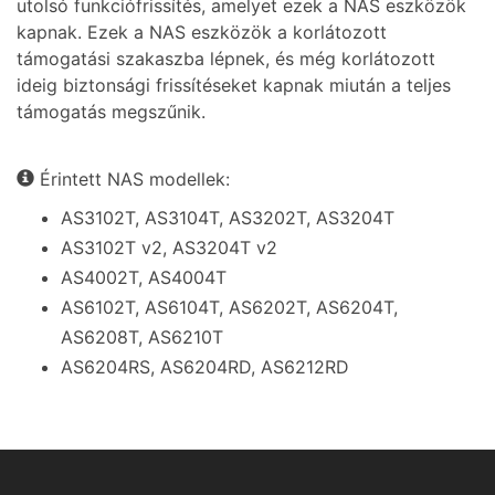
utolsó funkciófrissítés, amelyet ezek a NAS eszközök
kapnak. Ezek a NAS eszközök a korlátozott
támogatási szakaszba lépnek, és még korlátozott
ideig biztonsági frissítéseket kapnak miután a teljes
támogatás megszűnik.
Érintett NAS modellek:
AS3102T, AS3104T, AS3202T, AS3204T
AS3102T v2, AS3204T v2
AS4002T, AS4004T
AS6102T, AS6104T, AS6202T, AS6204T,
AS6208T, AS6210T
AS6204RS, AS6204RD, AS6212RD