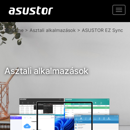
Togg
navi
Home
> Asztali alkalmazások > ASUSTOR EZ Sync
Asztali alkalmazások