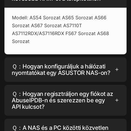
Modell: AS54 Sorozat AS65 Sorozat AS66
Sorozat AS67 Sorozat AS7110T
AS7112RDX/AS7116RDX FS67 Sorozat AS68
Sorozat
Ｑ：Hogyan konfiguráljuk a hálózati
nyomtatókat egy ASUSTOR NAS-on?
Ｑ：Hogyan regisztráljon egy fiókot az
AbuseIPDB-n és szerezzen be egy
API kulcsot?
Ｑ：A NAS és a PC közötti közvetlen