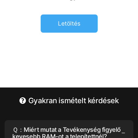
Letöltés
Gyakran ismételt kérdések
Ｑ：Miért mutat a Tevékenység figyelő
kevesebb RAM-ot a telepítettnél?