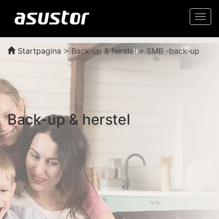
Togg
navi
Startpagina
>
Back-up & herstel > SMB -back-up
Back-up & herstel