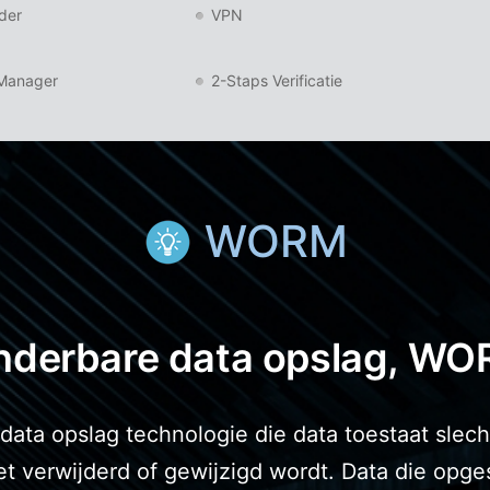
der
VPN
 Manager
2-Staps Verificatie
WORM
derbare data opslag, WOR
ata opslag technologie die data toestaat slec
t verwijderd of gewijzigd wordt. Data die opg