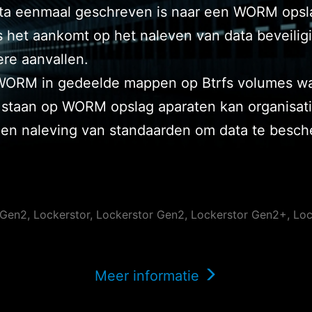
ata eenmaal geschreven is naar een WORM opsla
ls het aankomt op het naleven van data beveilig
re aanvallen.
WORM in gedeelde mappen op Btrfs volumes wat
e staan op WORM opslag aparaten kan organisat
ng en naleving van standaarden om data te bes
en2, Lockerstor, Lockerstor Gen2, Lockerstor Gen2+, Lock
Meer informatie