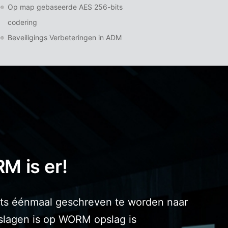
Op map gebaseerde AES 256-bits
codering
Beveiligings Verbeteringen in ADM
M is er!
hts éénmaal geschreven te worden naar
eslagen is op WORM opslag is