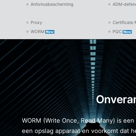
Antivirusbescherming
ADM-defen
Proxy
Certificate
WORM
PQC
Onveran
WORM (Write Once, Read Many) is een d
een opslag apparaat en voorkomt dat he