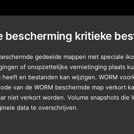
e bescherming kritieke be
schermde gedeelde mappen met speciale ikon
gingen of onopzettelijke vernietinging plaats k
g heeft en bestanden kan wijzigen. WORM voork
iode van de WORM beschermde map verkort kan 
maar niet verkort worden. Volume snapshots d
inele data te overschrijven.