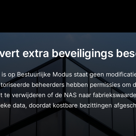
ert extra beveiligings be
s op Bestuurlijke Modus staat geen modificati
autoriseerde beheerders hebben permissies om
te verwijderen of de NAS naar fabriekswaarde
ieke data, doordat kostbare bezittingen afges