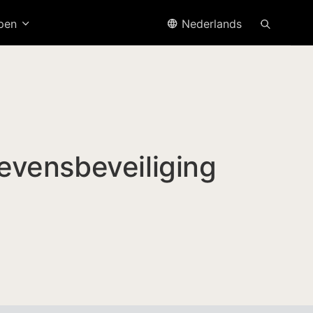
open
Nederlands
vensbeveiliging