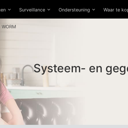
gen
Surveillance
Ondersteuning
Waar te k
 > WORM
Systeem- en gege