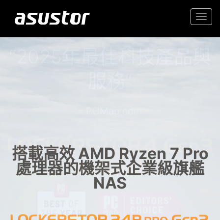
Togg
navi
“2025年最佳科技產品與
入門首選高性價 2.5GbE NAS
服務“
家庭與辦公室的可靠儲存
- PCMag.com
搭載高效 AMD Ryzen 7 Pro
處理器的機架式企業級旗艦
NAS