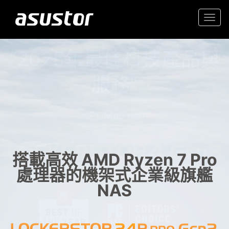
Togg
navi
“2025年最佳科技產品與
入門首選高性價 2.5GbE NAS
服務“
家庭與辦公室的可靠儲存
- PCMag.com
搭載高效 AMD Ryzen 7 Pro
處理器的機架式企業級旗艦
NAS