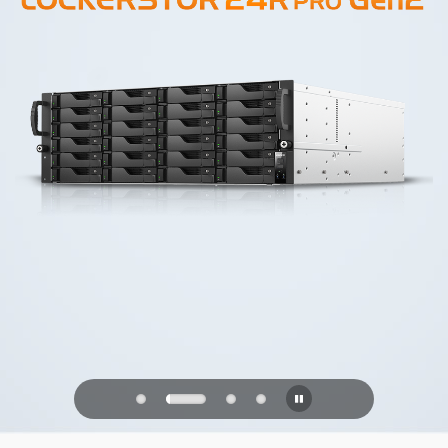
PQC Ready
Verdedigen tegen kwantumaanvallen
van de toekomst