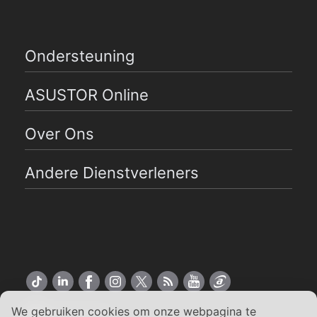
Ondersteuning
ASUSTOR Online
Over Ons
Andere Dienstverleners
We gebruiken cookies om onze webpagina te
Nederlands