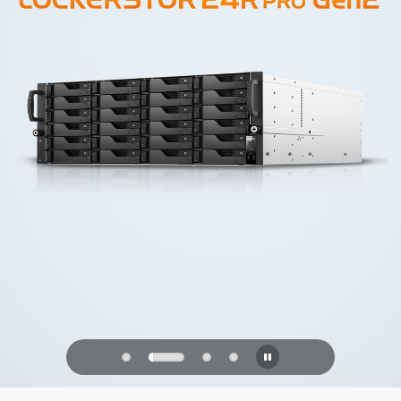
PQC Ready
Verdedigen tegen kwantumaanvallen
van de toekomst