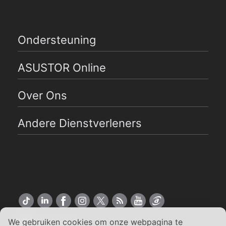
Ondersteuning
ASUSTOR Online
Over Ons
Andere Dienstverleners
We gebruiken cookies om onze webpagina te
Nederlands