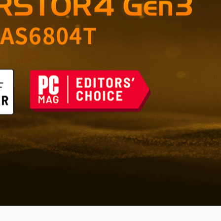
 opslag voor thuis en
n de toekomst