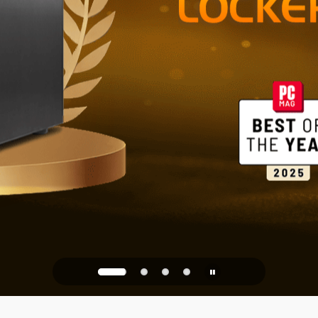
Betrouwbare
kantoor
PQC Ready
egen kwantumaanvallen va