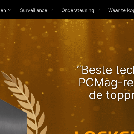
gen
Surveillance
Ondersteuning
Waar te k
e Lockerstor 24R Pro Ge
“Beste tec
Brengt Stijgende Ryzen-
PCMag-red
snelheden!
de topp
Hoogwaardi