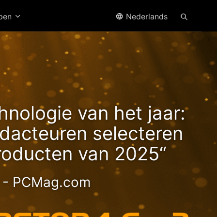
open
Nederlands
n2
hnologie van het jaar:
acteuren selecteren
roducten van 2025“
- PCMag.com
ge 2.5GbE NAS