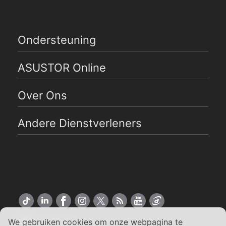
Ondersteuning
ASUSTOR Online
Over Ons
Andere Dienstverleners
We gebruiken cookies om onze webpagina te
Nederlands