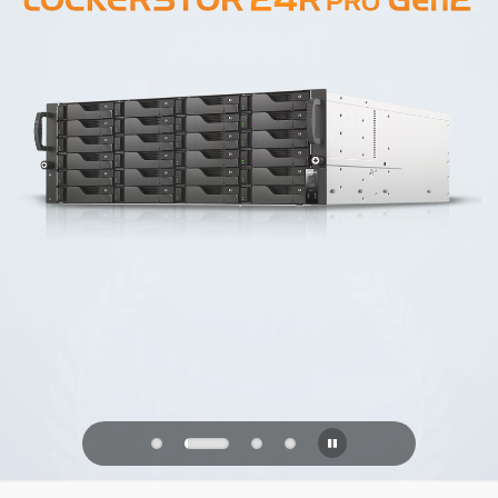
PQC Ready
Verdedigen tegen kwantumaanvallen
van de toekomst