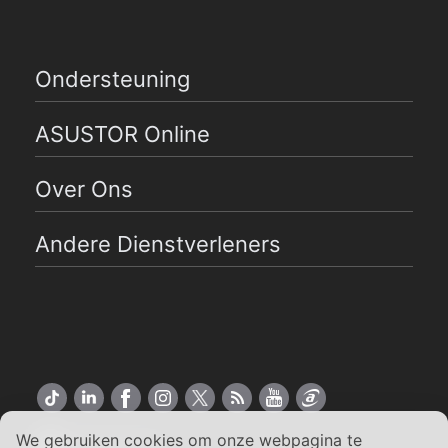
Ondersteuning
ASUSTOR Online
Over Ons
Andere Dienstverleners
We gebruiken cookies om onze webpagina te
Nederlands