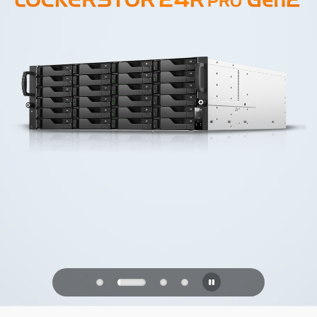
PQC Ready
Verdedigen tegen kwantumaanvallen
van de toekomst