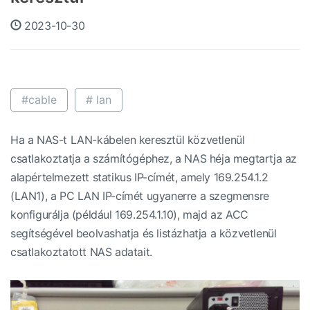
2023-10-30
#cable
# lan
Ha a NAS-t LAN-kábelen keresztül közvetlenül
csatlakoztatja a számítógéphez, a NAS héja megtartja az
alapértelmezett statikus IP-címét, amely 169.254.1.2
(LAN1), a PC LAN IP-címét ugyanerre a szegmensre
konfigurálja (például 169.254.1.10), majd az ACC
segítségével beolvashatja és listázhatja a közvetlenül
csatlakoztatott NAS adatait.