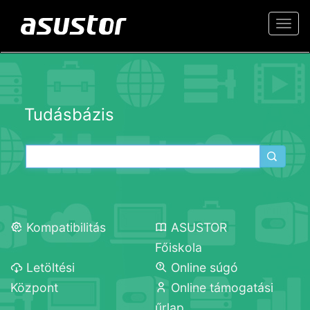
Togg
navi
Tudásbázis
Kompatibilitás
ASUSTOR
Főiskola
Letöltési
Online súgó
Központ
Online támogatási
űrlap