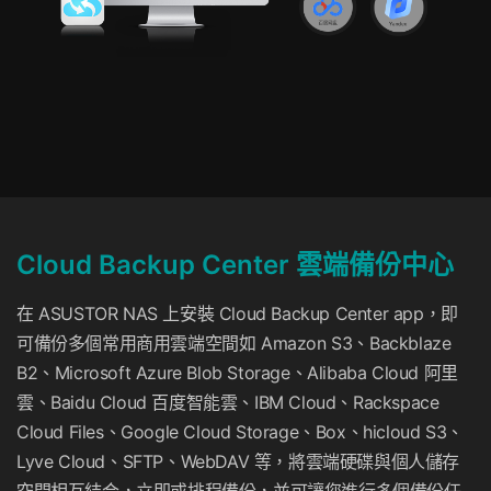
Cloud Backup Center 雲端備份中心
在 ASUSTOR NAS 上安裝 Cloud Backup Center app，即
可備份多個常用商用雲端空間如 Amazon S3、Backblaze
B2、Microsoft Azure Blob Storage、Alibaba Cloud 阿里
雲、Baidu Cloud 百度智能雲、IBM Cloud、Rackspace
Cloud Files、Google Cloud Storage、Box、hicloud S3、
Lyve Cloud、SFTP、WebDAV 等，將雲端硬碟與個人儲存