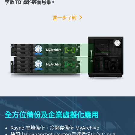
享數 TB 資料輕而易舉。
進一步了解
全方位備份及企業虛擬化應用
Rsync 異地備份、冷儲存備份 MyArchive
快照中心 Snapshot Center\雲端備份中心 Cloud