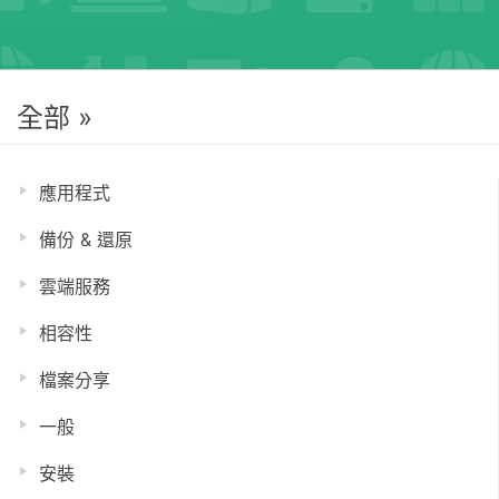
全部 »
應用程式
備份 & 還原
雲端服務
相容性
檔案分享
一般
安裝