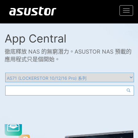
Togg
navi
App Central
徹底釋放 NAS 的無窮潛力。ASUSTOR NAS 預載的
應用程式只是個開始。