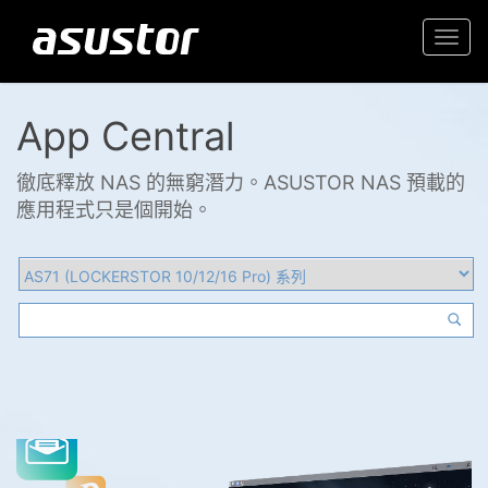
Togg
navi
App Central
徹底釋放 NAS 的無窮潛力。ASUSTOR NAS 預載的
應用程式只是個開始。