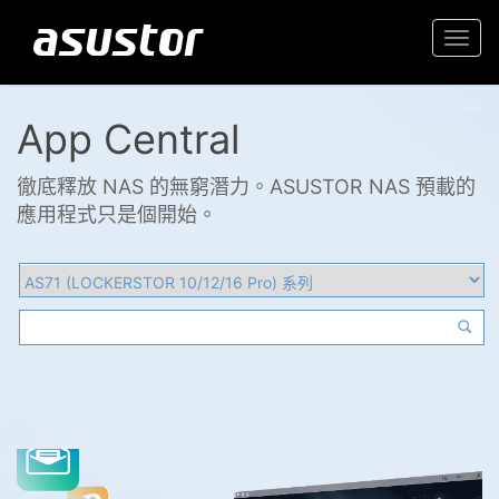
Togg
navi
App Central
徹底釋放 NAS 的無窮潛力。ASUSTOR NAS 預載的
應用程式只是個開始。