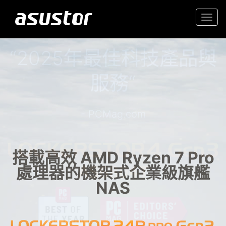
Togg
navi
“2025年最佳科技產品與
入門首選高性價 2.5GbE NAS
服務“
家庭與辦公室的可靠儲存
- PCMag.com
搭載高效 AMD Ryzen 7 Pro
處理器的機架式企業級旗艦
NAS