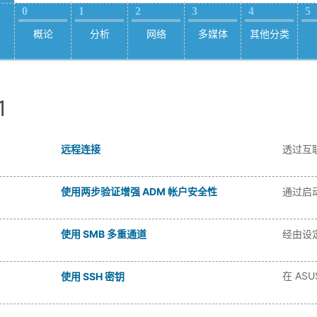
0
1
2
3
4
5
概论
分析
网络
多媒体
其他分类
1
远程连接
透过互联
使用两步验证增强 ADM 帐户安全性
通过启
使用 SMB 多重通道
经由设
在 AS
使用 SSH 密钥