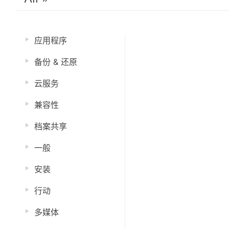
应用程序
备份 & 还原
云服务
兼容性
档案共享
一般
安装
行动
多媒体