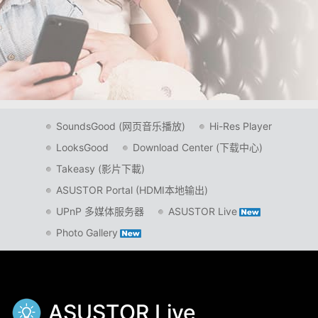
SoundsGood (网页音乐播放)
Hi-Res Player
LooksGood
Download Center (下载中心)
Takeasy (影片下載)
ASUSTOR Portal (HDMI本地输出)
UPnP 多媒体服务器
ASUSTOR Live
Photo Gallery
ASUSTOR Live