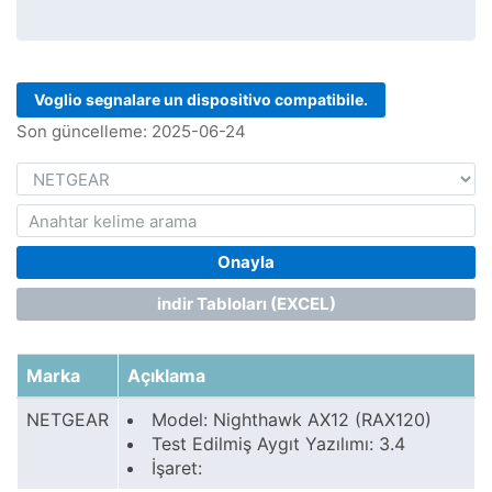
Voglio segnalare un dispositivo compatibile.
Son güncelleme: 2025-06-24
Onayla
indir Tabloları (EXCEL)
Marka
Açıklama
NETGEAR
Model: Nighthawk AX12 (RAX120)
Test Edilmiş Aygıt Yazılımı: 3.4
İşaret: