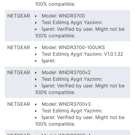
100% compatible.
NETGEAR
Model: WNDR3700
Test Edilmiş Aygıt Yazılımı:
İşaret: Verified by user. Might not be
100% compatible.
NETGEAR
Model: WNDR3700-100UKS
Test Edilmiş Aygıt Yazılımı: V1.0.1.32
İşaret:
NETGEAR
Model: WNDR3700v2
Test Edilmiş Aygıt Yazılımı:
İşaret: Verified by user. Might not be
100% compatible.
NETGEAR
Model: WNDR3700v3
Test Edilmiş Aygıt Yazılımı:
İşaret: Verified by user. Might not be
100% compatible.