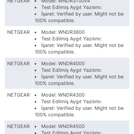
NETGEAR
Model: WNDR3700v4
Test Edilmiş Aygıt Yazılımı:
İşaret: Verified by user. Might not be
100% compatible.
NETGEAR
Model: WNDR3800
Test Edilmiş Aygıt Yazılımı:
İşaret: Verified by user. Might not be
100% compatible.
NETGEAR
Model: WNDR4000
Test Edilmiş Aygıt Yazılımı:
İşaret: Verified by user. Might not be
100% compatible.
NETGEAR
Model: WNDR4300
Test Edilmiş Aygıt Yazılımı:
İşaret: Verified by user. Might not be
100% compatible.
NETGEAR
Model: WNDR4500
Test Edilmiş Aygıt Yazılımı: