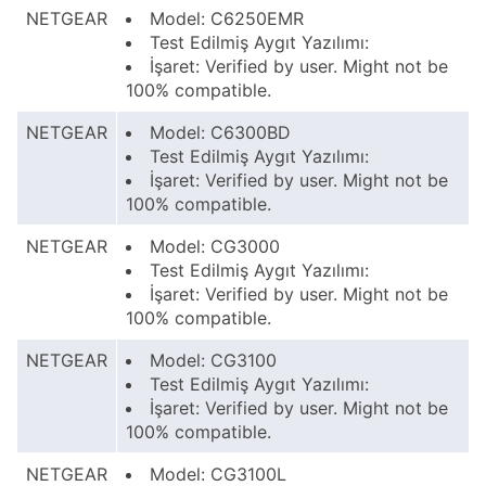
NETGEAR
Model: C6250EMR
Test Edilmiş Aygıt Yazılımı:
İşaret: Verified by user. Might not be
100% compatible.
NETGEAR
Model: C6300BD
Test Edilmiş Aygıt Yazılımı:
İşaret: Verified by user. Might not be
100% compatible.
NETGEAR
Model: CG3000
Test Edilmiş Aygıt Yazılımı:
İşaret: Verified by user. Might not be
100% compatible.
NETGEAR
Model: CG3100
Test Edilmiş Aygıt Yazılımı:
İşaret: Verified by user. Might not be
100% compatible.
NETGEAR
Model: CG3100L