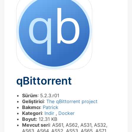
qBittorrent
Sürüm
: 5.2.3.r01
Geliştirici
:
The qBittorrent project
Bakımcı
:
Patrick
Kategori
:
Indir
,
Docker
Boyut:
12.31 KB
Mevcut seri
: AS61, AS62, AS31, AS32,
AS63, AS64, AS52, AS53, AS65, AS71,