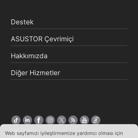
Destek
ASUSTOR Çevrimiçi
Hakkımızda
Diğer Hizmetler
Web sayfamızı iyileştirmemize yardımcı olması için
Türkçe