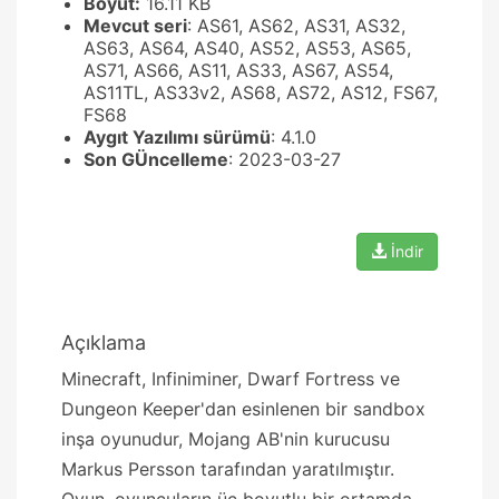
Boyut:
16.11 KB
Mevcut seri
: AS61, AS62, AS31, AS32,
AS63, AS64, AS40, AS52, AS53, AS65,
AS71, AS66, AS11, AS33, AS67, AS54,
AS11TL, AS33v2, AS68, AS72, AS12, FS67,
FS68
Aygıt Yazılımı sürümü
: 4.1.0
Son GÜncelleme
: 2023-03-27
İndir
Açıklama
Minecraft, Infiniminer, Dwarf Fortress ve
Dungeon Keeper'dan esinlenen bir sandbox
inşa oyunudur, Mojang AB'nin kurucusu
Markus Persson tarafından yaratılmıştır.
Oyun, oyuncuların üç boyutlu bir ortamda