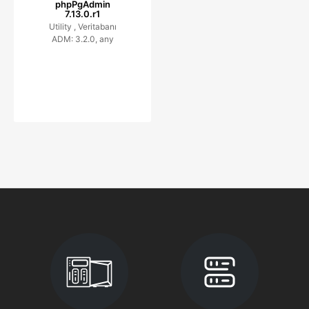
phpPgAdmin
7.13.0.r1
Utility ,
Veritabanı
ADM: 3.2.0, any