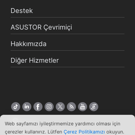
Destek
ASUSTOR Çevrimiçi
Hakkımızda
Diğer Hizmetler
Türkçe
Web sayfamızı iyileştirmemize yardımcı olması için
çerezler kullanırız. Lütfen
Çerez Politikamızı
okuyun.