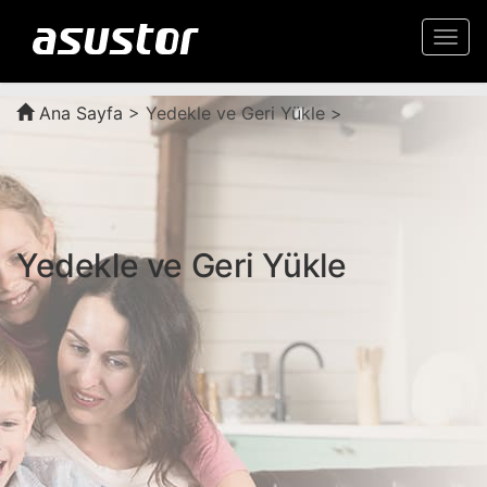
Togg
navi
Ana Sayfa
>
Yedekle ve Geri Yükle >
Yedekle ve Geri Yükle