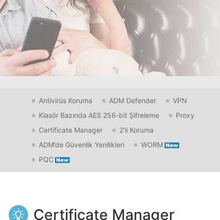
Antivirüs Koruma
ADM Defender
VPN
Klasör Bazında AES 256-bit Şifreleme
Proxy
Certificate Manager
2’li Koruma
ADM’de Güvenlik Yenilikleri
WORM
PQC
Certificate Manager