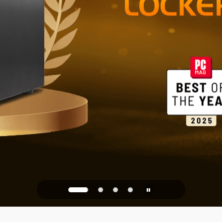
Ev ve Ofis İ
PQC Ready
 Kuantum Saldırılarına Kar