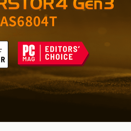
çin Güvenilir Depolama
şı Savunma