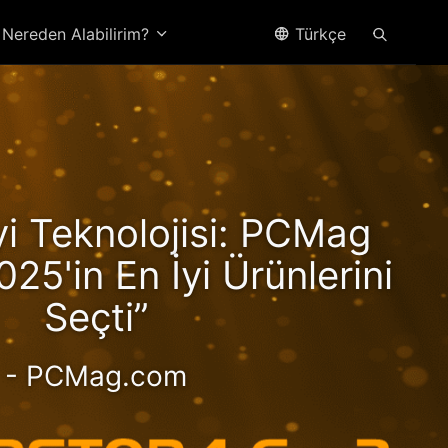
Nereden Alabilirim?
Türkçe
yzen
İyi Teknolojisi: PCMag
Hız!
025'in En İyi Ürünlerini
Seçti”
- PCMag.com
ormanslı 2,5 GbE NAS