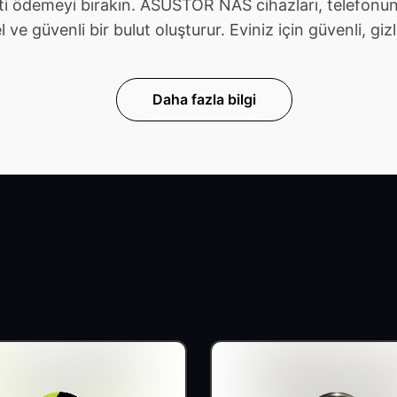
ti ödemeyi bırakın. ASUSTOR NAS cihazları, telefonunu
güvenli bir bulut oluşturur. Eviniz için güvenli, gizli v
Daha fazla bilgi