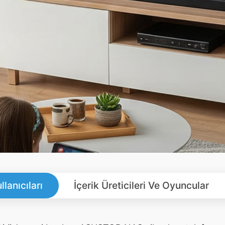
llanıcıları
İçerik Üreticileri Ve Oyuncular