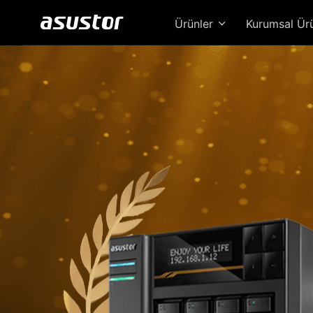
Ürünler
Kurumsal Ür
Loc
Güc