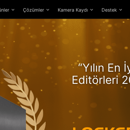
ünler
Çözümler
Kamera Kaydı
Destek
kerstor 24R Pro Gen2, R
“Yılın En 
üyle Artan Performans ve 
Editörleri 2
Yüksek Perf