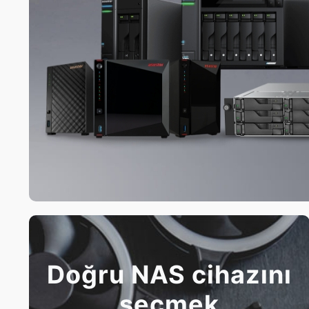
Doğru NAS cihazını
seçmek