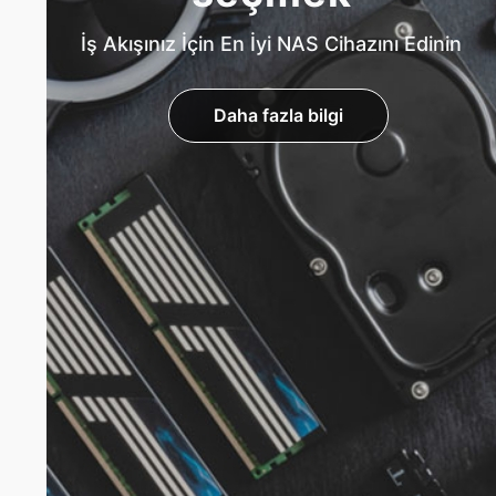
İş Akışınız İçin En İyi NAS Cihazını Edinin
Daha fazla bilgi