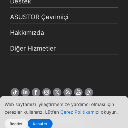
Destek
ASUSTOR Çevrimiçi
Hakkımızda
Diğer Hizmetler
Web sayfamızı iyileştirmemize yardımcı olması için
Türkçe
çerezler kullanırız. Lütfen
Çerez Politikamızı
okuyun.
Copyright ©2026 ASUSTOR Inc.
Reddet
Kabul et
Kullanım Koşulları
|
Gizlilik Politikası