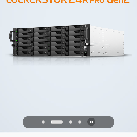
PQC Ready
Geleceğin Kuantum Saldırılarına Karşı
Savunma