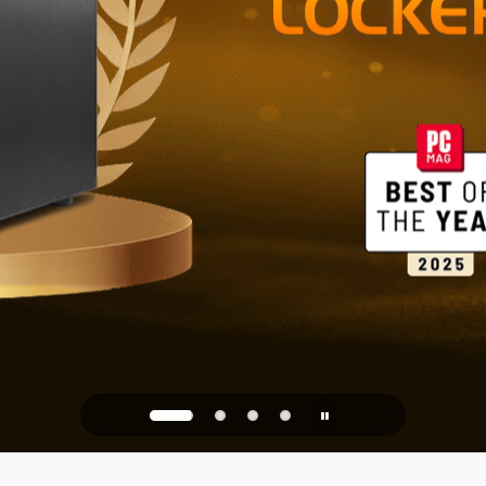
Ev ve Ofis İ
PQC Ready
 Kuantum Saldırılarına Kar