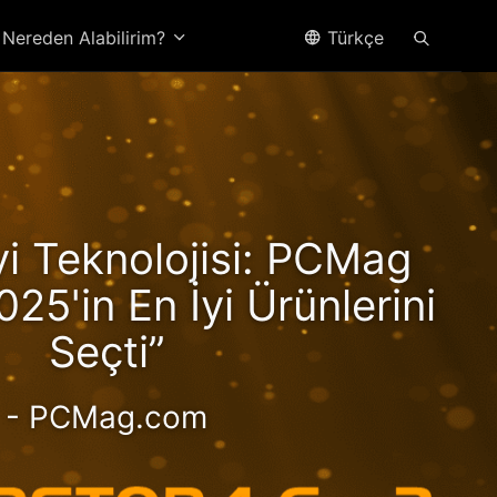
Nereden Alabilirim?
Türkçe
yzen
İyi Teknolojisi: PCMag
Hız!
025'in En İyi Ürünlerini
Seçti”
- PCMag.com
ormanslı 2,5 GbE NAS