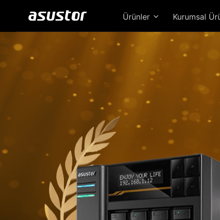
Ürünler
Kurumsal Ür
Loc
Güc