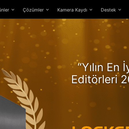
ünler
Çözümler
Kamera Kaydı
Destek
kerstor 24R Pro Gen2, R
“Yılın En 
üyle Artan Performans ve 
Editörleri 2
Yüksek Perf