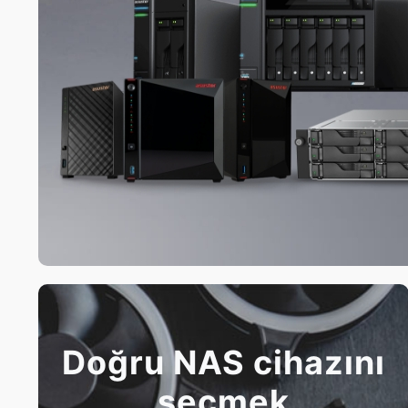
Doğru NAS cihazını
seçmek