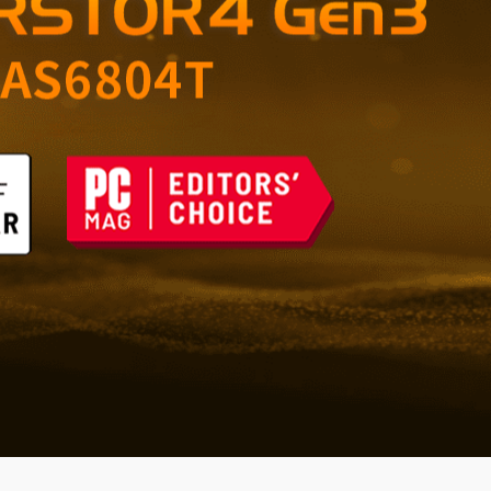
çin Güvenilir Depolama
şı Savunma