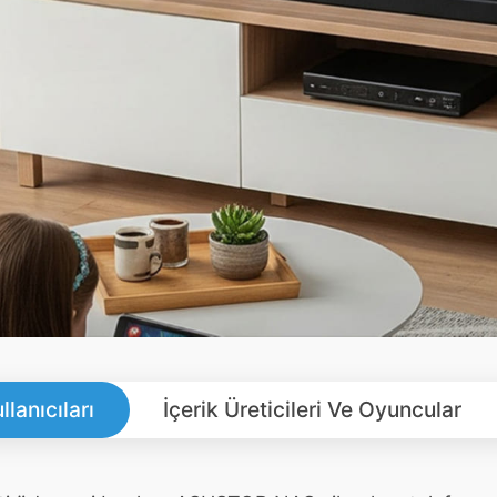
llanıcıları
İçerik Üreticileri Ve Oyuncular