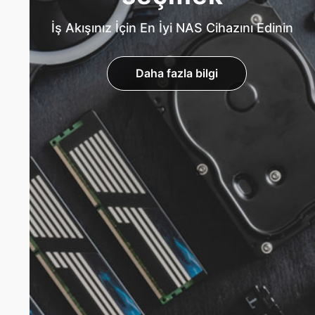
İş Akışınız İçin En İyi NAS Cihazını Edinin
Daha fazla bilgi