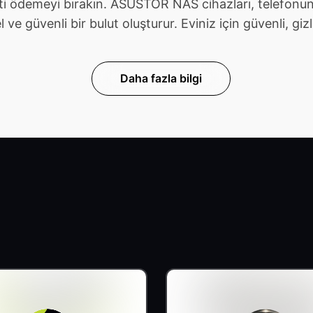
ti ödemeyi bırakın. ASUSTOR NAS cihazları, telefonunu
güvenli bir bulut oluşturur. Eviniz için güvenli, gizli v
Daha fazla bilgi